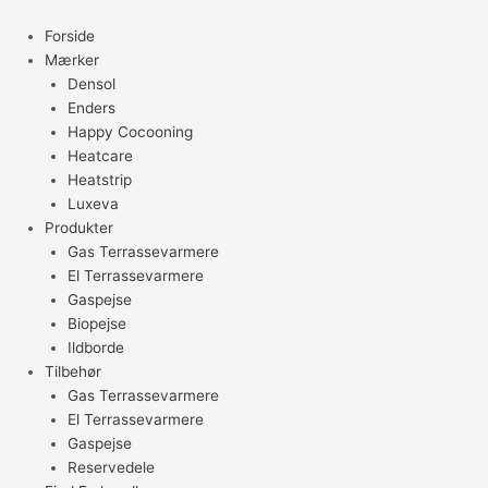
Gå
til
Forside
indholdet
Mærker
Densol
Enders
Happy Cocooning
Heatcare
Heatstrip
Luxeva
Produkter
Gas Terrassevarmere
El Terrassevarmere
Gaspejse
Biopejse
Ildborde
Tilbehør
Gas Terrassevarmere
El Terrassevarmere
Gaspejse
Reservedele