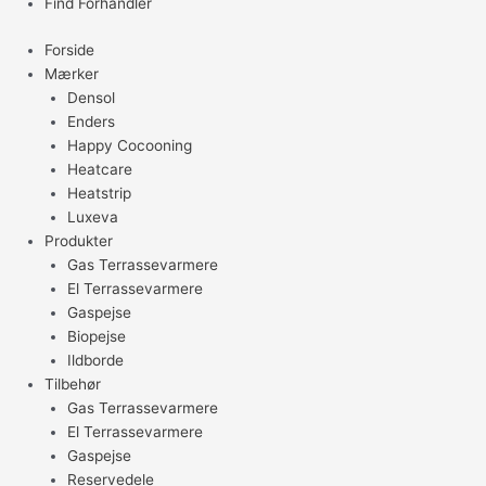
Find Forhandler
Forside
Mærker
Densol
Enders
Happy Cocooning
Heatcare
Heatstrip
Luxeva
Produkter
Gas Terrassevarmere
El Terrassevarmere
Gaspejse
Biopejse
Ildborde
Tilbehør
Gas Terrassevarmere
El Terrassevarmere
Gaspejse
Reservedele