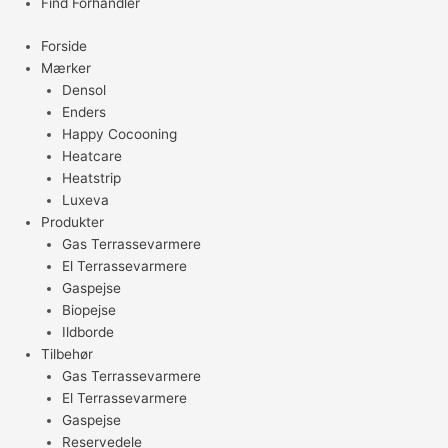
Find Forhandler
Forside
Mærker
Densol
Enders
Happy Cocooning
Heatcare
Heatstrip
Luxeva
Produkter
Gas Terrassevarmere
El Terrassevarmere
Gaspejse
Biopejse
Ildborde
Tilbehør
Gas Terrassevarmere
El Terrassevarmere
Gaspejse
Reservedele