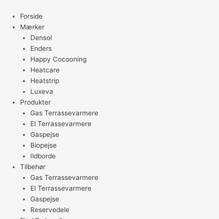
Gå
til
Forside
indholdet
Mærker
Densol
Enders
Happy Cocooning
Heatcare
Heatstrip
Luxeva
Produkter
Gas Terrassevarmere
El Terrassevarmere
Gaspejse
Biopejse
Ildborde
Tilbehør
Gas Terrassevarmere
El Terrassevarmere
Gaspejse
Reservedele