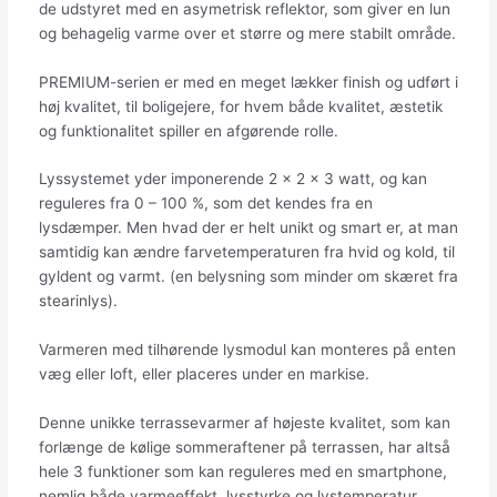
de udstyret med en asymetrisk reflektor, som giver en lun
og behagelig varme over et større og mere stabilt område.
PREMIUM-serien er med en meget lækker finish og udført i
høj kvalitet, til boligejere, for hvem både kvalitet, æstetik
og funktionalitet spiller en afgørende rolle.
Lyssystemet yder imponerende 2 x 2 x 3 watt, og kan
reguleres fra 0 – 100 %, som det kendes fra en
lysdæmper. Men hvad der er helt unikt og smart er, at man
samtidig kan ændre farvetemperaturen fra hvid og kold, til
gyldent og varmt. (en belysning som minder om skæret fra
stearinlys).
Varmeren med tilhørende lysmodul kan monteres på enten
væg eller loft, eller placeres under en markise.
Denne unikke terrassevarmer af højeste kvalitet, som kan
forlænge de kølige sommeraftener på terrassen, har altså
hele 3 funktioner som kan reguleres med en smartphone,
nemlig både varmeeffekt, lysstyrke og lystemperatur.