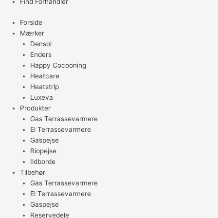
Find Forhandler
Forside
Mærker
Densol
Enders
Happy Cocooning
Heatcare
Heatstrip
Luxeva
Produkter
Gas Terrassevarmere
El Terrassevarmere
Gaspejse
Biopejse
Ildborde
Tilbehør
Gas Terrassevarmere
El Terrassevarmere
Gaspejse
Reservedele