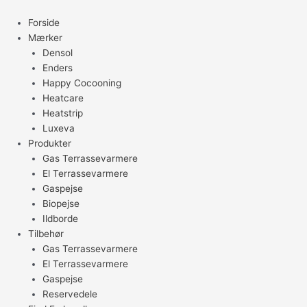
Gå
til
Forside
indholdet
Mærker
Densol
Enders
Happy Cocooning
Heatcare
Heatstrip
Luxeva
Produkter
Gas Terrassevarmere
El Terrassevarmere
Gaspejse
Biopejse
Ildborde
Tilbehør
Gas Terrassevarmere
El Terrassevarmere
Gaspejse
Reservedele