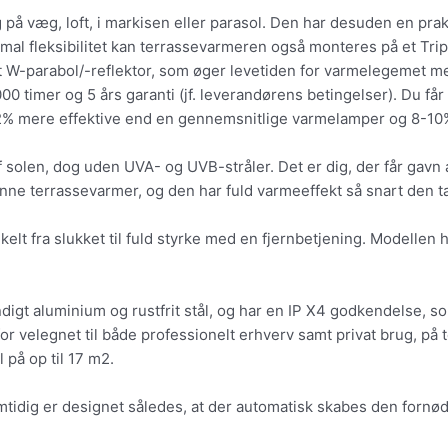
på væg, loft, i markisen eller parasol. Den har desuden en prak
mal fleksibilitet kan terrassevarmeren også monteres på et Trip
W-parabol/-reflektor, som øger levetiden for varmelegemet med op
000 timer og 5 års garanti (jf. leverandørens betingelser). Du få
42% mere effektive end en gennemsnitlige varmelamper og 8-10% h
olen, dog uden UVA- og UVB-stråler. Det er dig, der får gavn a
 denne terrassevarmer, og den har fuld varmeeffekt så snart den 
lt fra slukket til fuld styrke med en fjernbetjening. Modellen 
ndigt aluminium og rustfrit stål, og har en IP X4 godkendelse, 
for velegnet til både professionelt erhverv samt privat brug, på
på op til 17 m2.
tidig er designet således, at der automatisk skabes den fornød