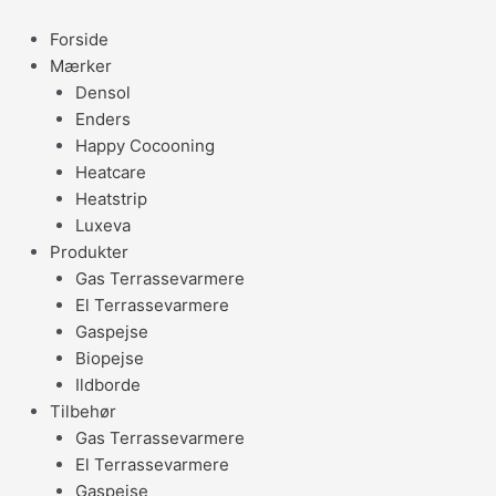
Gå
til
Forside
indholdet
Mærker
Densol
Enders
Happy Cocooning
Heatcare
Heatstrip
Luxeva
Produkter
Gas Terrassevarmere
El Terrassevarmere
Gaspejse
Biopejse
Ildborde
Tilbehør
Gas Terrassevarmere
El Terrassevarmere
Gaspejse