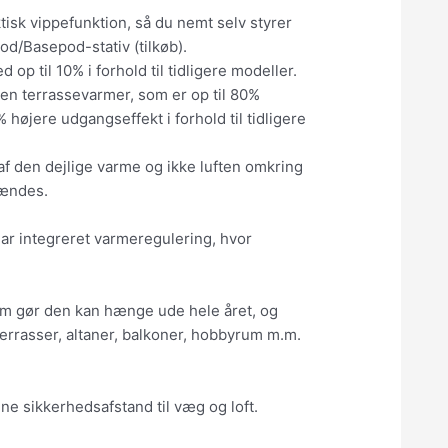
tisk vippefunktion, så du nemt selv styrer
od/Basepod-stativ (tilkøb).
 til 10% i forhold til tidligere modeller.
r en terrassevarmer, som er op til 80%
øjere udgangseffekt i forhold til tidligere
f den dejlige varme og ikke luften omkring
tændes.
har integreret varmeregulering, hvor
som gør den kan hænge ude hele året, og
 terrasser, altaner, balkoner, hobbyrum m.m.
ne sikkerhedsafstand til væg og loft.