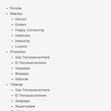
Gå
til
Forside
indholdet
Mærker
Densol
Enders
Happy Cocooning
Heatcare
Heatstrip
Luxeva
Produkter
Gas Terrassevarmere
El Terrassevarmere
Gaspejse
Biopejse
Ildborde
Tilbehør
Gas Terrassevarmere
El Terrassevarmere
Gaspejse
Reservedele