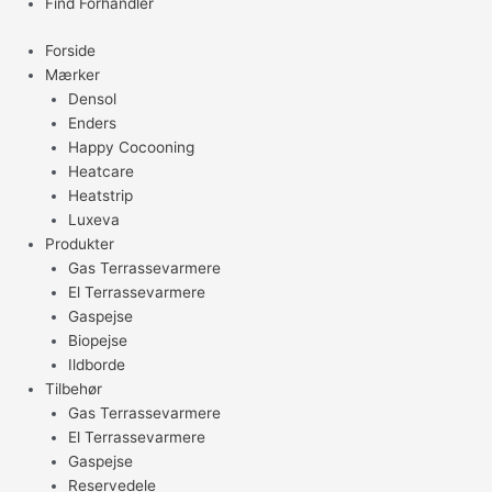
Find Forhandler
Forside
Mærker
Densol
Enders
Happy Cocooning
Heatcare
Heatstrip
Luxeva
Produkter
Gas Terrassevarmere
El Terrassevarmere
Gaspejse
Biopejse
Ildborde
Tilbehør
Gas Terrassevarmere
El Terrassevarmere
Gaspejse
Reservedele