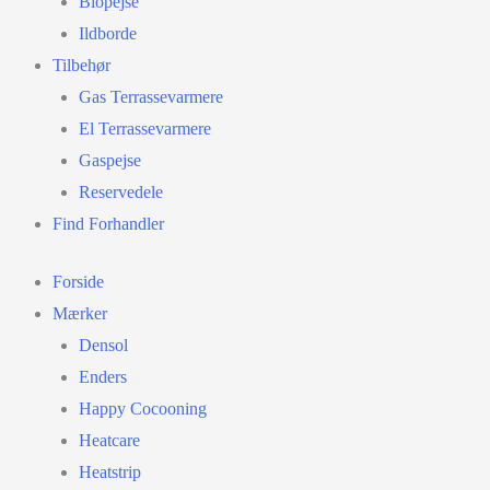
Biopejse
Ildborde
Tilbehør
Gas Terrassevarmere
El Terrassevarmere
Gaspejse
Reservedele
Find Forhandler
Forside
Mærker
Densol
Enders
Happy Cocooning
Heatcare
Heatstrip