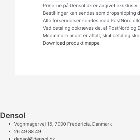
Priserne på Densol.dk er angivet eksklusiv 
Bestillinger kan sendes som dropshipping dir
Alle forsendelser sendes med PostNord el
Ved betaling opkræves de, af PostNord og 
Medmindre andet er aftalt, skal betaling ske
Download produkt mappe
Densol
Vognmagervej 15, 7000 Fredericia, Danmark
26 49 88 49
densol@densol.dk