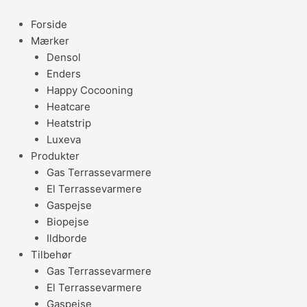
Gå
til
Forside
indholdet
Mærker
Densol
Enders
Happy Cocooning
Heatcare
Heatstrip
Luxeva
Produkter
Gas Terrassevarmere
El Terrassevarmere
Gaspejse
Biopejse
Ildborde
Tilbehør
Gas Terrassevarmere
El Terrassevarmere
Gaspejse