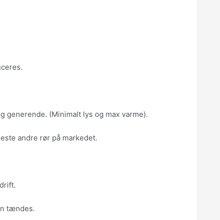
uceres.
og generende. (Minimalt lys og max varme).
fleste andre rør på markedet.
rift.
en tændes.