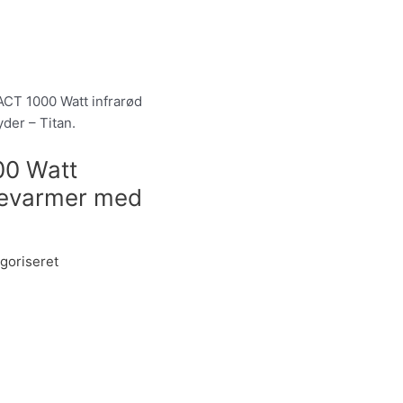
CT 1000 Watt infrarød
der – Titan.
0 Watt
ssevarmer med
.
goriseret