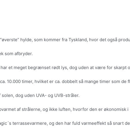
t “øverste” hylde, som kommer fra Tyskland, hvor det også prod
k som afbryder.
har et meget begrænset rødt lys, dog uden at være for skarpt 
ca. 10.000 timer, hvilket er ca. dobbelt så mange timer som de 
 solen, dog uden UVA- og UVB-stråler.
varmet af strålerne, og ikke luften, hvorfor den er økonomisk i d
magic´s terrassevarmere, og den har fuld varmeeffekt så snart d