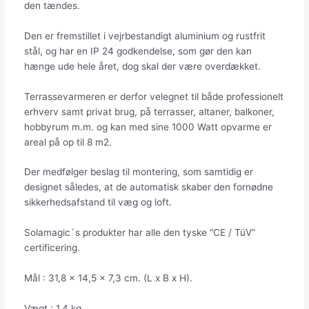
den tændes.
Den er fremstillet i vejrbestandigt aluminium og rustfrit
stål, og har en IP 24 godkendelse, som gør den kan
hænge ude hele året, dog skal der være overdækket.
Terrassevarmeren er derfor velegnet til både professionelt
erhverv samt privat brug, på terrasser, altaner, balkoner,
hobbyrum m.m. og kan med sine 1000 Watt opvarme er
areal på op til 8 m2.
Der medfølger beslag til montering, som samtidig er
designet således, at de automatisk skaber den fornødne
sikkerhedsafstand til væg og loft.
Solamagic´s produkter har alle den tyske “CE / TüV”
certificering.
Mål : 31,8 x 14,5 x 7,3 cm. (L x B x H).
Vægt : 1,4 kg.