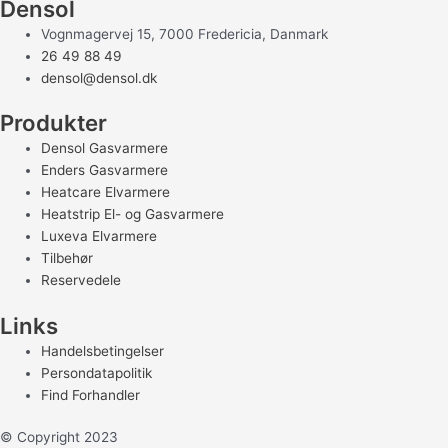
Densol
Vognmagervej 15, 7000 Fredericia, Danmark
26 49 88 49
densol@densol.dk
Produkter
Densol Gasvarmere
Enders Gasvarmere
Heatcare Elvarmere
Heatstrip El- og Gasvarmere
Luxeva Elvarmere
Tilbehør
Reservedele
Links
Handelsbetingelser
Persondatapolitik
Find Forhandler
© Copyright 2023