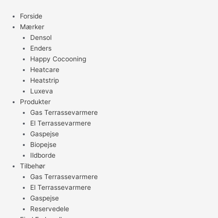
Gå
til
Forside
indholdet
Mærker
Densol
Enders
Happy Cocooning
Heatcare
Heatstrip
Luxeva
Produkter
Gas Terrassevarmere
El Terrassevarmere
Gaspejse
Biopejse
Ildborde
Tilbehør
Gas Terrassevarmere
El Terrassevarmere
Gaspejse
Reservedele