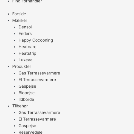
Find Forhandler
Forside
Mærker
Densol
Enders
Happy Cocooning
Heatcare
Heatstrip
Luxeva
Produkter
Gas Terrassevarmere
El Terrassevarmere
Gaspejse
Biopejse
Ildborde
Tilbehør
Gas Terrassevarmere
El Terrassevarmere
Gaspejse
Reservedele