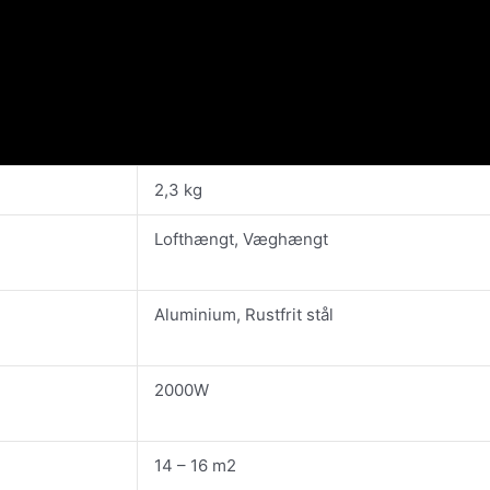
2,3 kg
Lofthængt, Væghængt
Aluminium, Rustfrit stål
2000W
14 – 16 m2