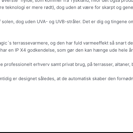
ut “øverste” hylde, som kommer fra Tyskland, hvor det også pr
lare teknologi er mere rødt), dog uden at være for skarpt og gen
solen, dog uden UVA- og UVB-stråler. Det er dig og tingene omk
agic´s terrassevarmere, og den har fuld varmeeffekt så snart de
g har en IP X4 godkendelse, som gør den kan hænge ude hele året,
e professionelt erhverv samt privat brug, på terrasser, altaner
tidig er designet således, at de automatisk skaber den fornødne