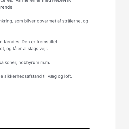
oduceres. Varmeren er med HeLeN IR
erende.
ring, som bliver opvarmet af strålerne, og
n tændes. Den er fremstillet i
 og tåler al slags vejr.
, balkoner, hobbyrum m.m.
 sikkerhedsafstand til væg og loft.