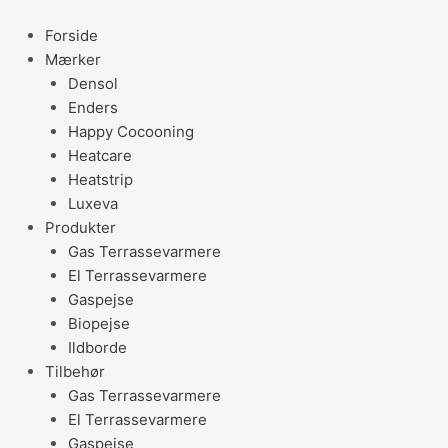
Gå
til
Forside
indholdet
Mærker
Densol
Enders
Happy Cocooning
Heatcare
Heatstrip
Luxeva
Produkter
Gas Terrassevarmere
El Terrassevarmere
Gaspejse
Biopejse
Ildborde
Tilbehør
Gas Terrassevarmere
El Terrassevarmere
Gaspejse