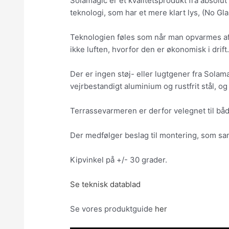
Solamagic er et kvalitetsprodukt fra absol
teknologi, som har et mere klart lys, (No G
Teknologien føles som når man opvarmes af 
ikke luften, hvorfor den er økonomisk i drift.
Der er ingen støj- eller lugtgener fra Solam
vejrbestandigt aluminium og rustfrit stål, o
Terrassevarmeren er derfor velegnet til båd
Der medfølger beslag til montering, som sam
Kipvinkel på +/- 30 grader.
Se teknisk datablad
Se vores produktguide
her