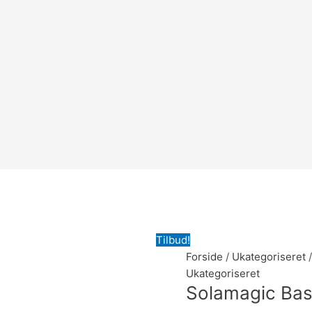
Tilbud!
Forside
/
Ukategoriseret
/
Ukategoriseret
Solamagic Ba