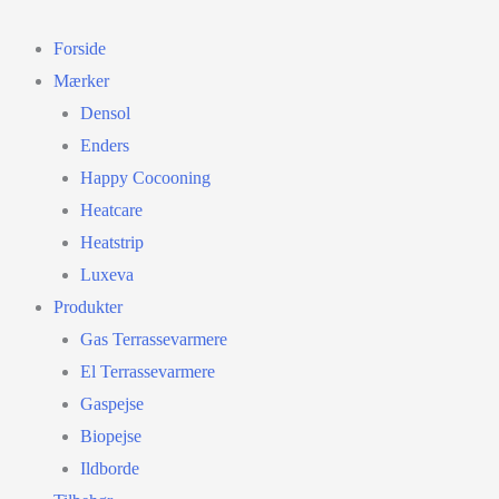
Gå
til
Forside
indholdet
Mærker
Densol
Enders
Happy Cocooning
Heatcare
Heatstrip
Luxeva
Produkter
Gas Terrassevarmere
El Terrassevarmere
Gaspejse
Biopejse
Ildborde