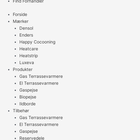
Find Forhandler
Forside
Mærker
Densol
Enders
Happy Cocooning
Heatcare
Heatstrip
Luxeva
Produkter
Gas Terrassevarmere
El Terrassevarmere
Gaspejse
Biopejse
Ildborde
Tilbehør
Gas Terrassevarmere
El Terrassevarmere
Gaspejse
Reservedele