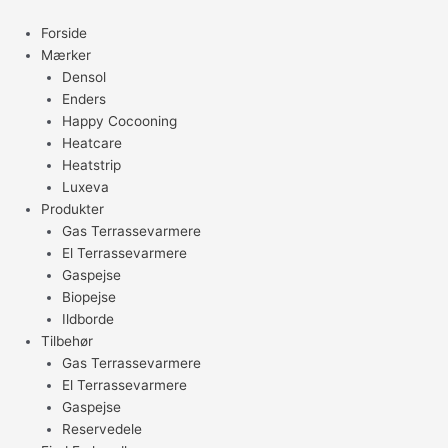
Gå
til
Forside
indholdet
Mærker
Densol
Enders
Happy Cocooning
Heatcare
Heatstrip
Luxeva
Produkter
Gas Terrassevarmere
El Terrassevarmere
Gaspejse
Biopejse
Ildborde
Tilbehør
Gas Terrassevarmere
El Terrassevarmere
Gaspejse
Reservedele