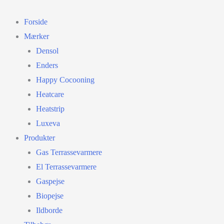
Gå
til
Forside
indholdet
Mærker
Densol
Enders
Happy Cocooning
Heatcare
Heatstrip
Luxeva
Produkter
Gas Terrassevarmere
El Terrassevarmere
Gaspejse
Biopejse
Ildborde