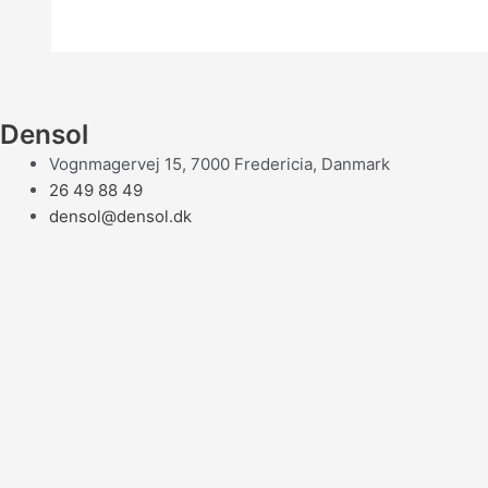
Densol
Vognmagervej 15, 7000 Fredericia, Danmark
26 49 88 49
densol@densol.dk
Produkter
Densol Gasvarmere
Enders Gasvarmere
Heatcare Elvarmere
Heatstrip El- og Gasvarmere
Luxeva Elvarmere
Tilbehør
Reservedele