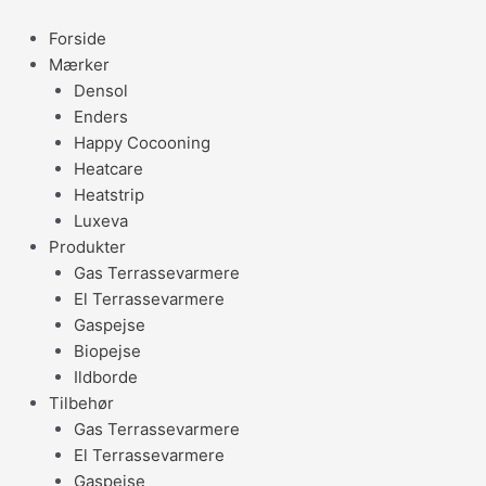
Gå
til
Forside
indholdet
Mærker
Densol
Enders
Happy Cocooning
Heatcare
Heatstrip
Luxeva
Produkter
Gas Terrassevarmere
El Terrassevarmere
Gaspejse
Biopejse
Ildborde
Tilbehør
Gas Terrassevarmere
El Terrassevarmere
Gaspejse