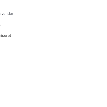
a vender
r
riseret