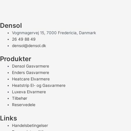
Densol
Vognmagervej 15, 7000 Fredericia, Danmark
26 49 88 49
densol@densol.dk
Produkter
Densol Gasvarmere
Enders Gasvarmere
Heatcare Elvarmere
Heatstrip El- og Gasvarmere
Luxeva Elvarmere
Tilbehør
Reservedele
Links
Handelsbetingelser