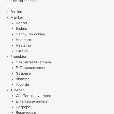
Find Forhandler
Forside
Mærker
Densol
Enders
Happy Cocooning
Heatcare
Heatstrip
Luxeva
Produkter
Gas Terrassevarmere
El Terrassevarmere
Gaspejse
Biopejse
Ildborde
Tilbehør
Gas Terrassevarmere
El Terrassevarmere
Gaspejse
Reservedele