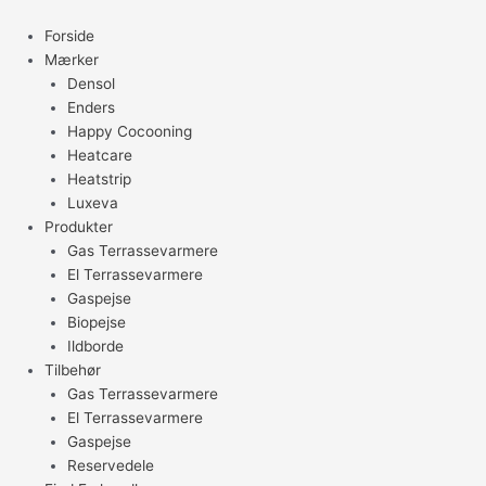
Gå
til
Forside
indholdet
Mærker
Densol
Enders
Happy Cocooning
Heatcare
Heatstrip
Luxeva
Produkter
Gas Terrassevarmere
El Terrassevarmere
Gaspejse
Biopejse
Ildborde
Tilbehør
Gas Terrassevarmere
El Terrassevarmere
Gaspejse
Reservedele