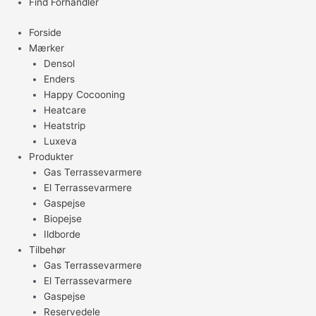
Find Forhandler
Forside
Mærker
Densol
Enders
Happy Cocooning
Heatcare
Heatstrip
Luxeva
Produkter
Gas Terrassevarmere
El Terrassevarmere
Gaspejse
Biopejse
Ildborde
Tilbehør
Gas Terrassevarmere
El Terrassevarmere
Gaspejse
Reservedele