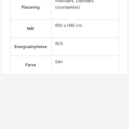
Indendørs, Udendørs
Placering
(overdækket)
Ø50 x H80 cm.
Mål
80%
Energiudnyttelse
Sølv
Farve
IP44
IP klassificering
Hortus
Producent
Priserne på Densol.dk er angivet eksklusiv moms og
levering. Priserne er dagspriser.
Bestillinger kan sendes som dropshipping direkte til