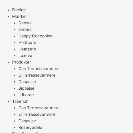
Gå
til
Forside
indholdet
Mærker
Densol
Enders
Happy Cocooning
Heatcare
Heatstrip
Luxeva
Produkter
Gas Terrassevarmere
El Terrassevarmere
Gaspejse
Biopejse
Ildborde
Tilbehør
Gas Terrassevarmere
El Terrassevarmere
Gaspejse
Reservedele