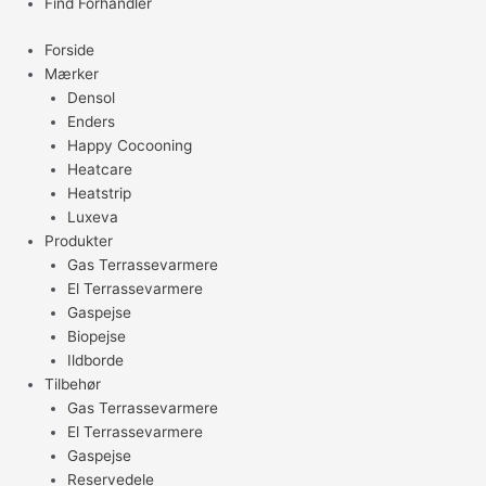
Find Forhandler
Forside
Mærker
Densol
Enders
Happy Cocooning
Heatcare
Heatstrip
Luxeva
Produkter
Gas Terrassevarmere
El Terrassevarmere
Gaspejse
Biopejse
Ildborde
Tilbehør
Gas Terrassevarmere
El Terrassevarmere
Gaspejse
Reservedele