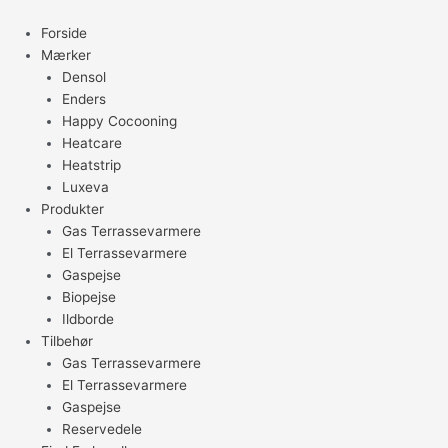
Gå
til
Forside
indholdet
Mærker
Densol
Enders
Happy Cocooning
Heatcare
Heatstrip
Luxeva
Produkter
Gas Terrassevarmere
El Terrassevarmere
Gaspejse
Biopejse
Ildborde
Tilbehør
Gas Terrassevarmere
El Terrassevarmere
Gaspejse
Reservedele