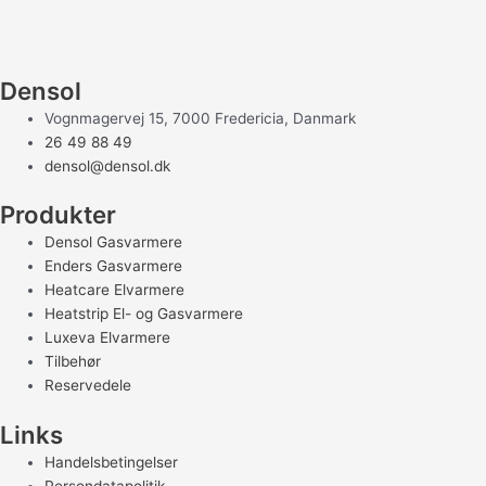
Densol
Vognmagervej 15, 7000 Fredericia, Danmark
26 49 88 49
densol@densol.dk
Produkter
Densol Gasvarmere
Enders Gasvarmere
Heatcare Elvarmere
Heatstrip El- og Gasvarmere
Luxeva Elvarmere
Tilbehør
Reservedele
Links
Handelsbetingelser
Persondatapolitik