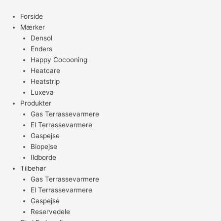
Gå
til
Forside
indholdet
Mærker
Densol
Enders
Happy Cocooning
Heatcare
Heatstrip
Luxeva
Produkter
Gas Terrassevarmere
El Terrassevarmere
Gaspejse
Biopejse
Ildborde
Tilbehør
Gas Terrassevarmere
El Terrassevarmere
Gaspejse
Reservedele