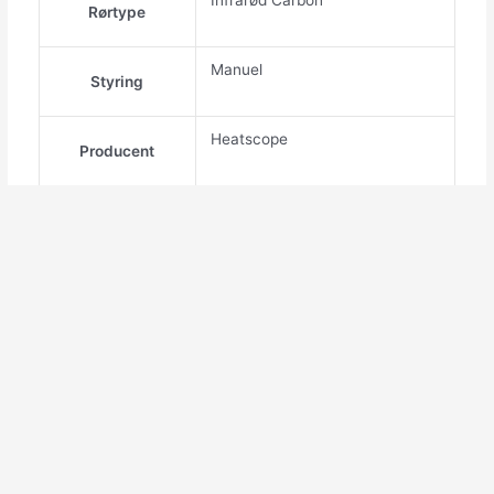
Infrarød Carbon
Rørtype
Manuel
Styring
Heatscope
Producent
H16,6 x B104,4 x 8,7 cm.
Mål
10 – 12 m2
Dækning
Priserne på Densol.dk er angivet eksklusiv moms og
levering. Priserne er dagspriser.
Bestillinger kan sendes som dropshipping direkte til
slutbruger.
Alle forsendelser sendes med PostNord eller Danske
Fragtmænd.
Ved betaling opkræves de, af PostNord og Danske