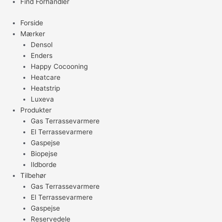
Find Forhandler
Forside
Mærker
Densol
Enders
Happy Cocooning
Heatcare
Heatstrip
Luxeva
Produkter
Gas Terrassevarmere
El Terrassevarmere
Gaspejse
Biopejse
Ildborde
Tilbehør
Gas Terrassevarmere
El Terrassevarmere
Gaspejse
Reservedele