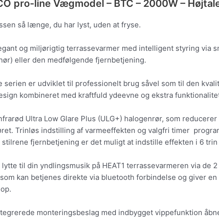
O pro-line Vægmodel – BTC – 2000W – Højtale
assen så længe, du har lyst, uden at fryse.
legant og miljørigtig terrassevarmer med intelligent styring vi
ehør) eller den medfølgende fjernbetjening.
 serien er udviklet til professionelt brug såvel som til den kva
esign kombineret med kraftfuld ydeevne og ekstra funktionalitet
nfrarød Ultra Low Glare Plus (ULG+) halogenrør, som reducerer l
øret. Trinløs indstilling af varmeeffekten og valgfri timer pr
 stilrene fjernbetjening er det muligt at indstille effekten i 6 tr
lytte til din yndlingsmusik på HEAT1 terrassevarmeren via de 2
 som kan betjenes direkte via bluetooth forbindelse og giver en 
 op.
ntegrerede monteringsbeslag med indbygget vippefunktion åbne