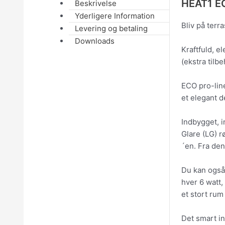
HEAT1 EC
Beskrivelse
Yderligere Information
Bliv på terr
Levering og betaling
Downloads
Kraftfuld, e
(ekstra tilb
ECO pro-line
et elegant d
Indbygget, i
Glare (LG) r
´en. Fra den
Du kan også 
hver 6 watt,
et stort rum
Det smart i