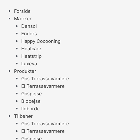
Gå
til
Forside
indholdet
Mærker
Densol
Enders
Happy Cocooning
Heatcare
Heatstrip
Luxeva
Produkter
Gas Terrassevarmere
El Terrassevarmere
Gaspejse
Biopejse
Ildborde
Tilbehør
Gas Terrassevarmere
El Terrassevarmere
Gaspejse