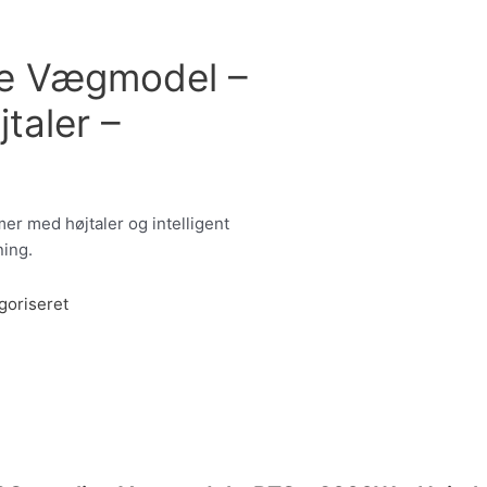
ne Vægmodel –
taler –
mer med højtaler og intelligent
ning.
goriseret