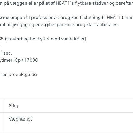
på væggen eller på et af HEAT1´s flytbare stativer og derefter
melampen til professionelt brug kan tilslutning til HEAT1 timer 
mt miljørigtig og energibesparende brug klart anbefales.
65 (støvtæt og beskyttet mod vandstråler).
.
1 sec.
/timer: Op til 7000
ores
produktguide
3 kg
Væghængt