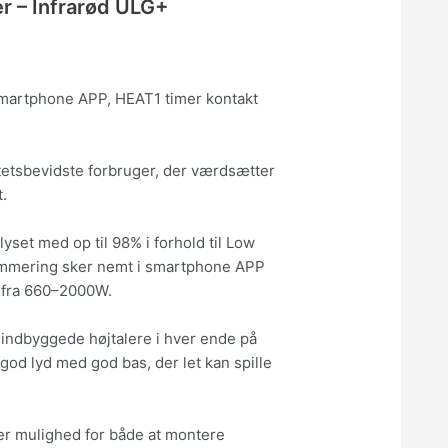
r – Infrarød ULG+
a smartphone APP, HEAT1 timer kontakt
litetsbevidste forbruger, der værdsætter
.
yset med op til 98% i forhold til Low
ogrammering sker nemt i smartphone APP
in fra 660–2000W.
 indbyggede højtalere i hver ende på
god lyd med god bas, der let kan spille
r mulighed for både at montere