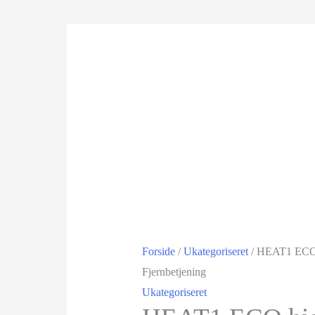
Tilbud!
Forside
/
Ukategoriseret
/ HEAT1 ECO 
Fjernbetjening
Ukategoriseret