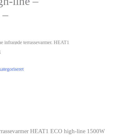
h-line –
 –
nne infrarøde terrassevarmer. HEAT1
g
ategoriseret
rrassevarmer HEAT1 ECO high-line 1500W