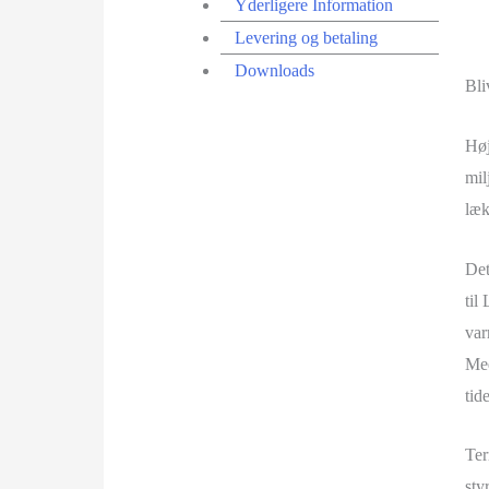
Yderligere Information
Levering og betaling
Downloads
Bli
Høj
mil
læk
Det
til
var
Med
tid
Ter
sty