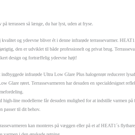
v på terrassen så længe, du har lyst, uden at fryse.
 kvalitet og ydeevne bliver ét i denne infrarøde terrassevarmer. HEAT1 
jørigtig, den er udviklet til både professionelt og privat brug. Terrassevar
kert design og fortræffelig ydeevne højt!
 indbyggede infrarøde Ultra Low Glare Plus halogenrør reducerer lysaf
 Low Glare røret. Terrassevarmeren har desuden en specialdesignet refle
mefordeling.
 high-line modellerne får desuden mulighed for at indstille varmen på f
en passer til dit behov.
rassevarmeren kan monteres på væggen eller på et af HEAT1´s flytbare st
re varmen i den ønskede retning.