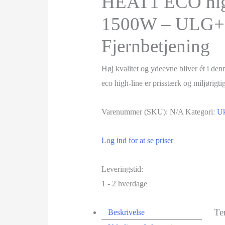
HEAT1 ECO hig
1500W – ULG+
Fjernbetjening
Høj kvalitet og ydeevne bliver ét i de
eco high-line er prisstærk og miljørigti
Varenummer (SKU):
N/A
Kategori:
Uk
Log ind for at se priser
Leveringstid:
1 - 2 hverdage
Te
Beskrivelse