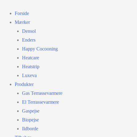
Gå
til
Forside
indholdet
Mærker
Densol
Enders
Happy Cocooning
Heatcare
Heatstrip
Luxeva
Produkter
Gas Terrassevarmere
El Terrassevarmere
Gaspejse
Biopejse
Ildborde