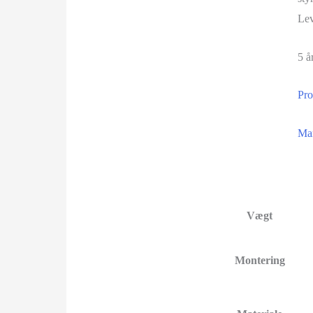
Lev
5 å
Pro
Ma
Vægt
Montering