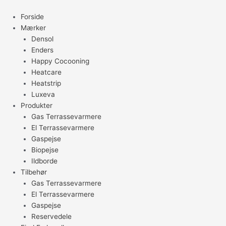
Gå
til
Forside
indholdet
Mærker
Densol
Enders
Happy Cocooning
Heatcare
Heatstrip
Luxeva
Produkter
Gas Terrassevarmere
El Terrassevarmere
Gaspejse
Biopejse
Ildborde
Tilbehør
Gas Terrassevarmere
El Terrassevarmere
Gaspejse
Reservedele