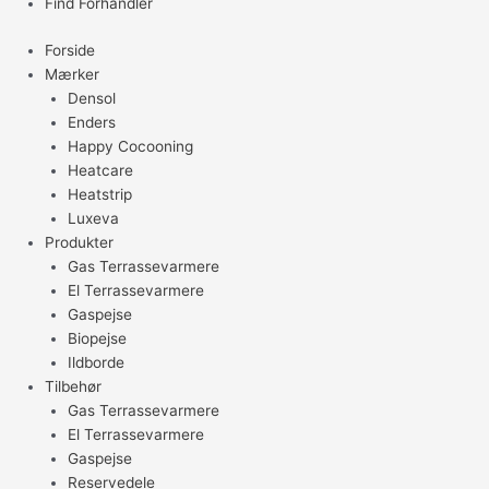
Find Forhandler
Forside
Mærker
Densol
Enders
Happy Cocooning
Heatcare
Heatstrip
Luxeva
Produkter
Gas Terrassevarmere
El Terrassevarmere
Gaspejse
Biopejse
Ildborde
Tilbehør
Gas Terrassevarmere
El Terrassevarmere
Gaspejse
Reservedele