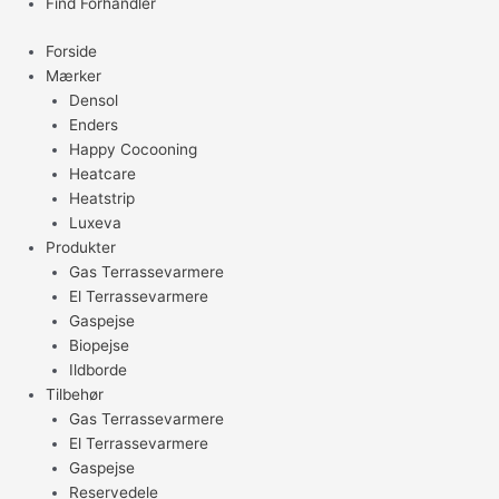
Find Forhandler
Forside
Mærker
Densol
Enders
Happy Cocooning
Heatcare
Heatstrip
Luxeva
Produkter
Gas Terrassevarmere
El Terrassevarmere
Gaspejse
Biopejse
Ildborde
Tilbehør
Gas Terrassevarmere
El Terrassevarmere
Gaspejse
Reservedele