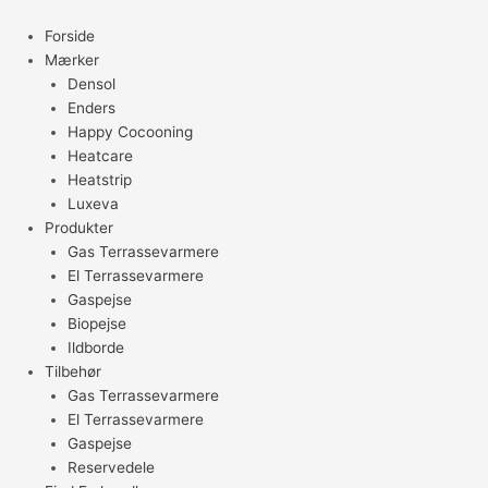
Gå
til
Forside
indholdet
Mærker
Densol
Enders
Happy Cocooning
Heatcare
Heatstrip
Luxeva
Produkter
Gas Terrassevarmere
El Terrassevarmere
Gaspejse
Biopejse
Ildborde
Tilbehør
Gas Terrassevarmere
El Terrassevarmere
Gaspejse
Reservedele