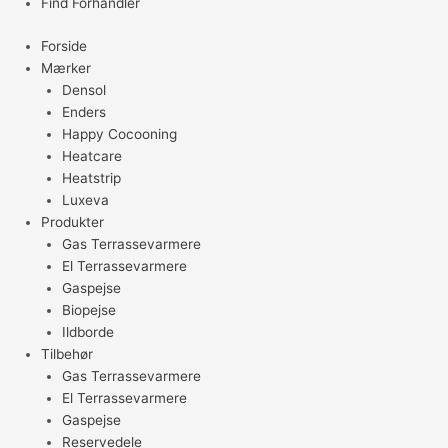
Find Forhandler
Forside
Mærker
Densol
Enders
Happy Cocooning
Heatcare
Heatstrip
Luxeva
Produkter
Gas Terrassevarmere
El Terrassevarmere
Gaspejse
Biopejse
Ildborde
Tilbehør
Gas Terrassevarmere
El Terrassevarmere
Gaspejse
Reservedele