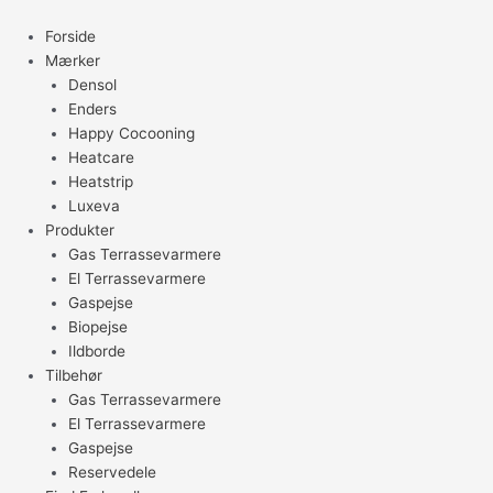
Gå
til
Forside
indholdet
Mærker
Densol
Enders
Happy Cocooning
Heatcare
Heatstrip
Luxeva
Produkter
Gas Terrassevarmere
El Terrassevarmere
Gaspejse
Biopejse
Ildborde
Tilbehør
Gas Terrassevarmere
El Terrassevarmere
Gaspejse
Reservedele