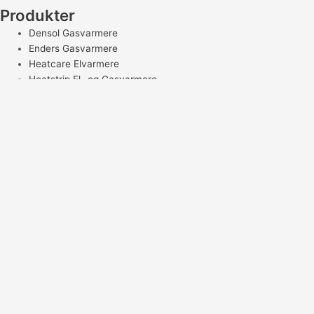
Produkter
Densol Gasvarmere
Enders Gasvarmere
Heatcare Elvarmere
Heatstrip El- og Gasvarmere
Luxeva Elvarmere
Tilbehør
Reservedele
Links
Handelsbetingelser
Persondatapolitik
Find Forhandler
© Copyright 2023
Designed by SideWalk