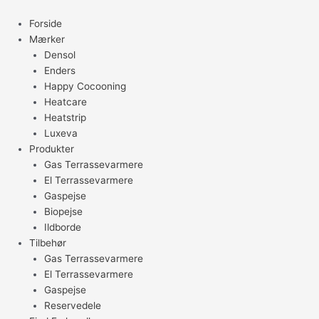
Gå
til
Forside
indholdet
Mærker
Densol
Enders
Happy Cocooning
Heatcare
Heatstrip
Luxeva
Produkter
Gas Terrassevarmere
El Terrassevarmere
Gaspejse
Biopejse
Ildborde
Tilbehør
Gas Terrassevarmere
El Terrassevarmere
Gaspejse
Reservedele