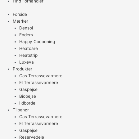
Find Forhandler
Forside
Mærker
Densol
Enders
Happy Cocooning
Heatcare
Heatstrip
Luxeva
Produkter
Gas Terrassevarmere
El Terrassevarmere
Gaspejse
Biopejse
Ildborde
Tilbehør
Gas Terrassevarmere
El Terrassevarmere
Gaspejse
Reservedele