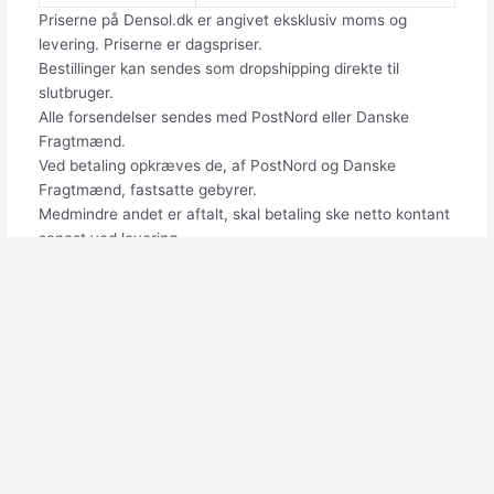
Priserne på Densol.dk er angivet eksklusiv moms og
levering. Priserne er dagspriser.
Bestillinger kan sendes som dropshipping direkte til
slutbruger.
Alle forsendelser sendes med PostNord eller Danske
Fragtmænd.
Ved betaling opkræves de, af PostNord og Danske
Fragtmænd, fastsatte gebyrer.
Medmindre andet er aftalt, skal betaling ske netto kontant
senest ved levering.
Download produkt mappe
Densol
Vognmagervej 15, 7000 Fredericia, Danmark
26 49 88 49
densol@densol.dk
Produkter