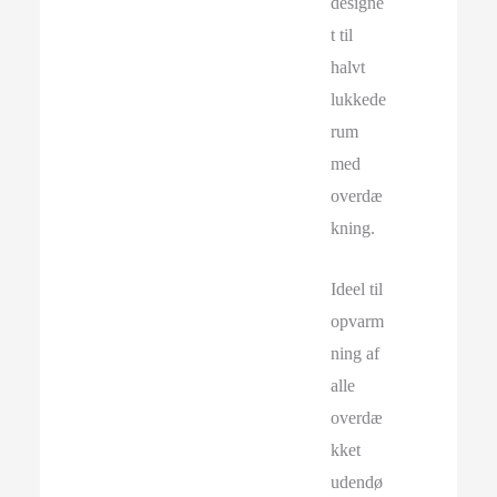
designe
t til
halvt
lukkede
rum
med
overdæ
kning.
Ideel til
opvarm
ning af
alle
overdæ
kket
udendø