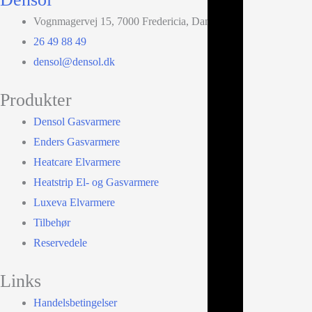
Vognmagervej 15, 7000 Fredericia, Danmark
26 49 88 49
densol@densol.dk
Produkter
Densol Gasvarmere
Enders Gasvarmere
Heatcare Elvarmere
Heatstrip El- og Gasvarmere
Luxeva Elvarmere
Tilbehør
Reservedele
Links
Handelsbetingelser