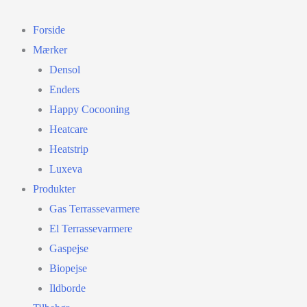
Gå
til
Forside
indholdet
Mærker
Densol
Enders
Happy Cocooning
Heatcare
Heatstrip
Luxeva
Produkter
Gas Terrassevarmere
El Terrassevarmere
Gaspejse
Biopejse
Ildborde