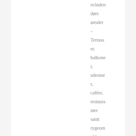
rs/inden
dørs
arealer
–
Terrass
er,
balkone
r,
udestue
r,
caféer,
restaura
nter
samt
rygeom