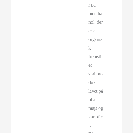
r på
bioetha
nol, der
er et
organis
k
fremstill
et
spritpro
dukt
lavet på
bl.a.
majs og
kartofle
r.