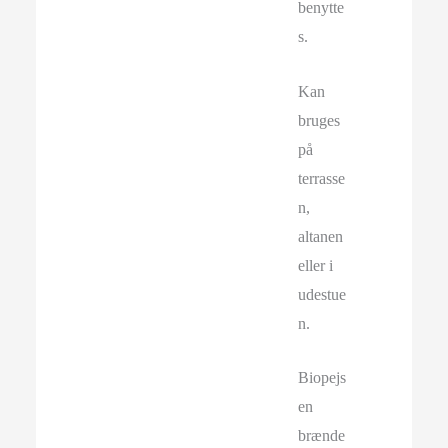
benytte
s.
Kan
bruges
på
terrasse
n,
altanen
eller i
udestue
n.
Biopejs
en
brænde