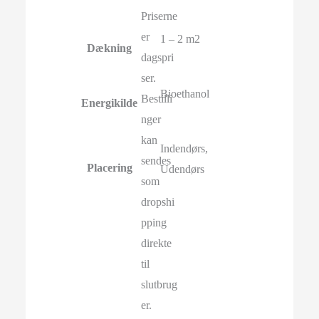
Priserne
er
1 – 2 m2
Dækning
dagspri
ser.
Bioethanol
Bestilli
Energikilde
nger
kan
Indendørs,
sendes
Placering
Udendørs
som
dropshi
pping
direkte
til
slutbrug
er.