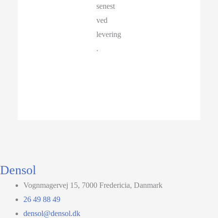
senest
ved
levering
.
Densol
Vognmagervej 15, 7000 Fredericia, Danmark
26 49 88 49
densol@densol.dk