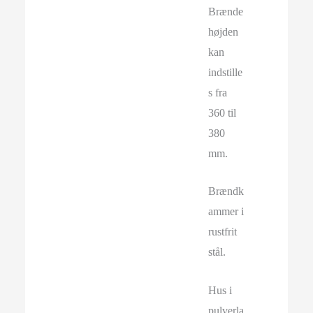
Brænde
højden
kan
indstille
s fra
360 til
380
mm.
Brændk
ammer i
rustfrit
stål.
Hus i
pulverla