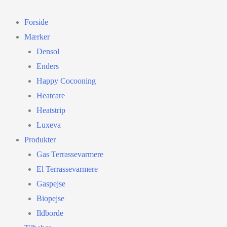
Gå
til
Forside
indholdet
Mærker
Densol
Enders
Happy Cocooning
Heatcare
Heatstrip
Luxeva
Produkter
Gas Terrassevarmere
El Terrassevarmere
Gaspejse
Biopejse
Ildborde