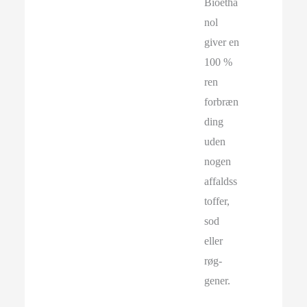
Bioetha
nol
giver en
100 %
ren
forbræn
ding
uden
nogen
affaldss
toffer,
sod
eller
røg-
gener.