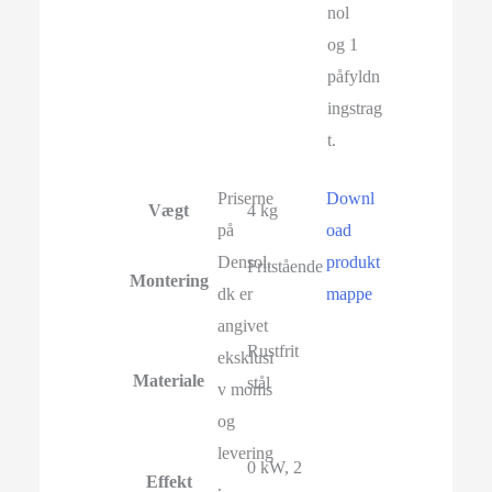
nol
og 1
påfyldn
ingstrag
t.
Priserne
Downl
Vægt
4 kg
på
oad
Densol.
produkt
Fritstående
Montering
dk er
mappe
angivet
Rustfrit
eksklusi
Materiale
stål
v moms
og
levering
0 kW, 2
Effekt
.