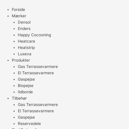
Gå
til
Forside
indholdet
Mærker
Densol
Enders
Happy Cocooning
Heatcare
Heatstrip
Luxeva
Produkter
Gas Terrassevarmere
El Terrassevarmere
Gaspejse
Biopejse
Ildborde
Tilbehør
Gas Terrassevarmere
El Terrassevarmere
Gaspejse
Reservedele