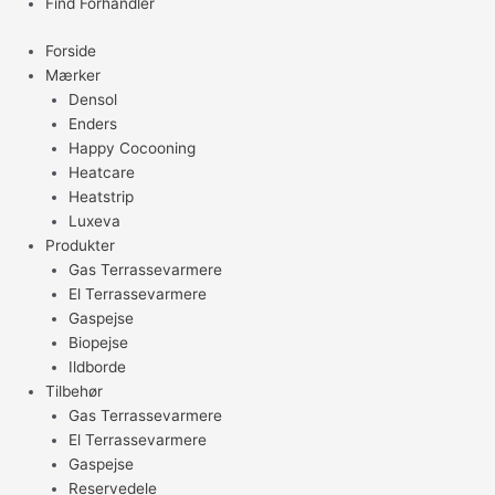
Find Forhandler
Forside
Mærker
Densol
Enders
Happy Cocooning
Heatcare
Heatstrip
Luxeva
Produkter
Gas Terrassevarmere
El Terrassevarmere
Gaspejse
Biopejse
Ildborde
Tilbehør
Gas Terrassevarmere
El Terrassevarmere
Gaspejse
Reservedele